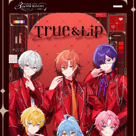
TOP
TICKETS
MOVIE
GOODS
FAQ
Share