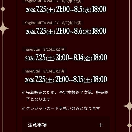
Yogibo META VALLEY 8/6(木)公演
7.25
21:00
8.5
18:00
2026.
(土)
(水)
〜
Yogibo META VALLEY 8/7(金)公演
7.25
21:00
8.6
18:00
2026.
(土)
(木)
〜
harevutai 8/15(土)公演
7.25
21:00
8.14
18:00
2026.
(土)
(金)
〜
harevutai 8/16(日)公演
7.25
21:00
8.15
18:00
2026.
(土)
(土)
〜
※先着販売のため、予定枚数終了次第、販売終
了となります
※クレジットカード支払いのみとなります
注意事項