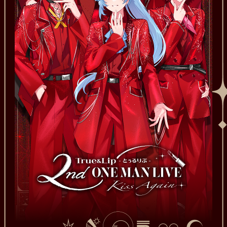
とぅるりぷ
-True&Lip
Official SNS